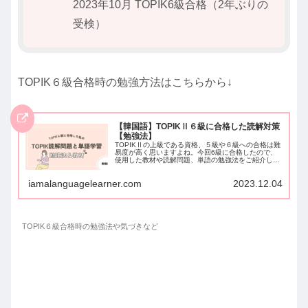
2023年10月 TOPIK6級合格（2年ぶりの
受検）
TOPIK６級合格時の勉強方法はこちらから↓
【韓国語】TOPIKⅡ６級に合格した読解対策
【勉強法】
TOPIKⅡの上級である資格、５級や６級への合格は難
易度が高く思いますよね。今回6級に合格したので、
使用した教材や読解問題、単語の勉強法をご紹介しま
す。これからTOPIKⅡを受験する方への参考になれば
幸いです。
iamalanguagelearner.com
2023.12.04
TOPIK６級合格時の勉強法や気づきなど