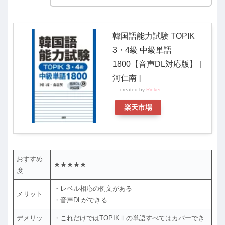
韓国語能力試験 TOPIK
3・4級 中級単語
1800【音声DL対応版】 [
河仁南 ]
created by
Rinker
楽天市場
おすすめ
★★★★★
度
・レベル相応の例文がある
メリット
・音声DLができる
デメリッ
・これだけではTOPIKⅡの単語すべてはカバーでき