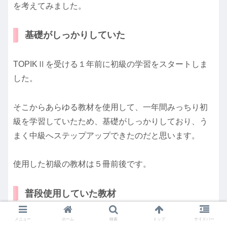
を考えてみました。
基礎がしっかりしていた
TOPIKⅡを受ける１年前に初級の学習をスタートしま
した。
そこからあらゆる教材を使用して、一年間みっちり初
級を学習していたため、基礎がしっかりしており、う
まく中級へステップアップできたのだと思います。
使用した初級の教材は５冊前後です。
普段使用していた教材
メニュー
ホーム
検索
トップ
サイドバー
初級の学習が終わって、中級に入ろうとしたときに使