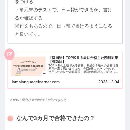
をつける
・単元末のテストで、日→韓ができるか、書け
るか確認する
※作文もあるので、日→韓で書けるようになる
と良いです。
【韓国語】TOPIKⅡ６級に合格した読解対策
【勉強法】
TOPIKⅡの上級である資格、５級や６級への合格は難
易度が高く思いますよね。今回6級に合格したので、
使用した教材や読解問題、単語の勉強法をご紹介しま
す。これからTOPIKⅡを受験する方への参考になれば
幸いです。
iamalanguagelearner.com
2023.12.04
TOPIK６級合格時の勉強法や気づきなど
なんで3カ月で合格できたの？