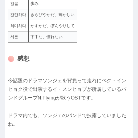
걸음
歩み
찬란하다
きらびやかだ、輝かしい
희미하다
かすかだ、ぼんやりして
서툰
下手な、慣れない
感想
今話題のドラマソンジェを背負って走れにペク・イン
ヒョク役で出演するイ・スンヒョプが所属しているバ
ンドグループN.Flyingが歌うOSTです。
ドラマ内でも、ソンジェのバンドで披露していました
ね。