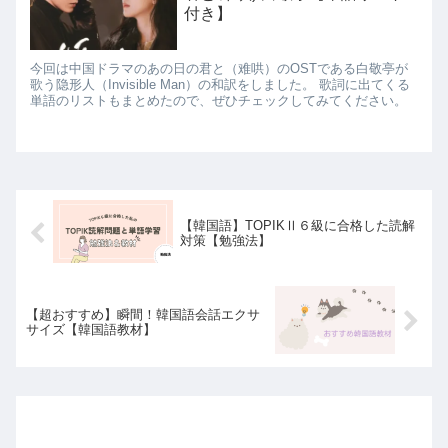
付き】
今回は中国ドラマのあの日の君と（难哄）のOSTである白敬亭が
歌う隐形人（Invisible Man）の和訳をしました。 歌詞に出てくる
単語のリストもまとめたので、ぜひチェックしてみてください。
【韓国語】TOPIKⅡ６級に合格した読解
対策【勉強法】
【超おすすめ】瞬間！韓国語会話エクサ
サイズ【韓国語教材】