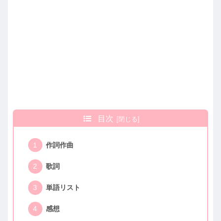
目次
作詞作曲
歌詞
単語リスト
感想