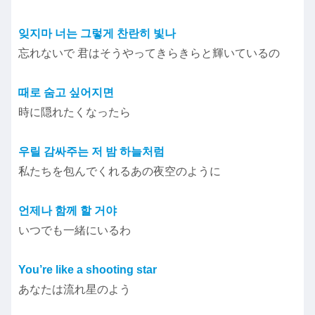
잊지마 너는 그렇게 찬란히 빛나
忘れないで 君はそうやってきらきらと輝いているの
때로 숨고 싶어지면
時に隠れたくなったら
우릴 감싸주는 저 밤 하늘처럼
私たちを包んでくれるあの夜空のように
언제나 함께 할 거야
いつでも一緒にいるわ
You’re like a shooting star
あなたは流れ星のよう