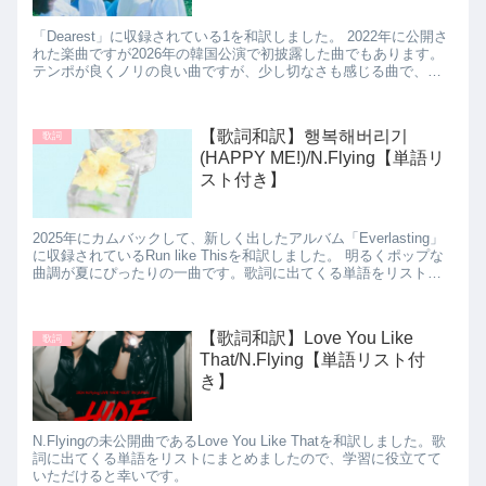
「Dearest」に収録されている1を和訳しました。 2022年に公開さ
れた楽曲ですが2026年の韓国公演で初披露した曲でもあります。
テンポが良くノリの良い曲ですが、少し切なさも感じる曲で、そ
んな曲をバンドでかっこよく演奏し、ボーカルの低音が心地よい
とても魅力的な１曲です。歌詞に出てくる単語をリストにまとめ
ましたので、学習に役立てていただけると幸いです。
【歌詞和訳】행복해버리기
歌詞
(HAPPY ME!)/N.Flying【単語リ
スト付き】
2025年にカムバックして、新しく出したアルバム「Everlasting」
に収録されているRun like Thisを和訳しました。 明るくポップな
曲調が夏にぴったりの一曲です。歌詞に出てくる単語をリストに
まとめましたので、学習に役立てていただけると幸いです。
【歌詞和訳】Love You Like
歌詞
That/N.Flying【単語リスト付
き】
N.Flyingの未公開曲であるLove You Like Thatを和訳しました。歌
詞に出てくる単語をリストにまとめましたので、学習に役立てて
いただけると幸いです。