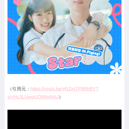
（引用元：
https://youtu.be/yRZmTP9RbBY?
si=Hc3LUwgUOWls4hhJ
）