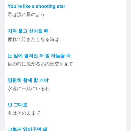
You’re like a shooting star
君は流れ星のよう
지쳐 울고 싶어질 땐
疲れて泣きたくなる時は
눈 앞에 펼쳐진 저 밤 하늘을 봐
目の前に広がるあの夜空を見て
영원히 함께 할 거야
永遠に一緒にいるわ
넌 그대로
君はそのままで
그렇게 있어주면 돼