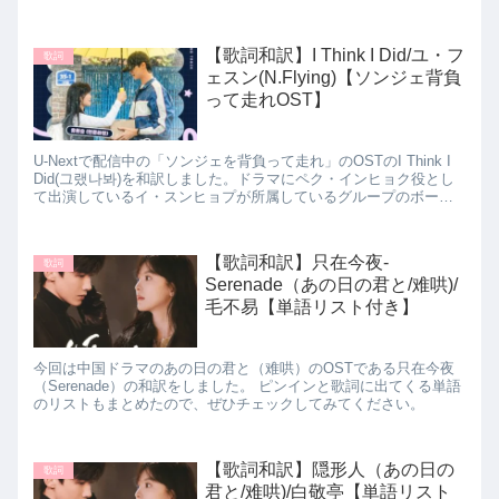
【歌詞和訳】I Think I Did/ユ・フ
歌詞
ェスン(N.Flying)【ソンジェ背負
って走れOST】
U-Nextで配信中の「ソンジェを背負って走れ」のOSTのI Think I
Did(그랬나봐)を和訳しました。ドラマにペク・インヒョク役とし
て出演しているイ・スンヒョプが所属しているグループのボーカ
ル、ユ・フェスンが歌っている曲です。歌詞に出てくる単語をリ
ストにまとめましたので、学習に役立てていただけると幸いで
す。
【歌詞和訳】只在今夜-
歌詞
Serenade（あの日の君と/难哄)/
毛不易【単語リスト付き】
今回は中国ドラマのあの日の君と（难哄）のOSTである只在今夜
（Serenade）の和訳をしました。 ピンインと歌詞に出てくる単語
のリストもまとめたので、ぜひチェックしてみてください。
【歌詞和訳】隠形人（あの日の
歌詞
君と/难哄)/白敬亭【単語リスト