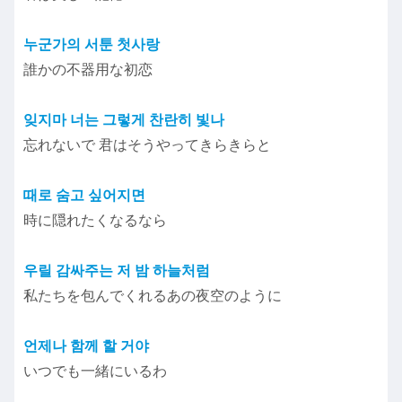
누군가의 서툰 첫사랑
誰かの不器用な初恋
잊지마 너는 그렇게 찬란히 빛나
忘れないで 君はそうやってきらきらと
때로 숨고 싶어지면
時に隠れたくなるなら
우릴 감싸주는 저 밤 하늘처럼
私たちを包んでくれるあの夜空のように
언제나 함께 할 거야
いつでも一緒にいるわ