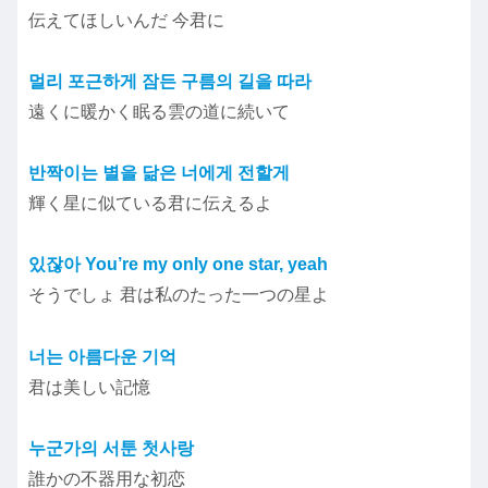
伝えてほしいんだ 今君に
멀리 포근하게 잠든 구름의 길을 따라
遠くに暖かく眠る雲の道に続いて
반짝이는 별을 닮은 너에게 전할게
輝く星に似ている君に伝えるよ
있잖아 You’re my only one star, yeah
そうでしょ 君は私のたった一つの星よ
너는 아름다운 기억
君は美しい記憶
누군가의 서툰 첫사랑
誰かの不器用な初恋