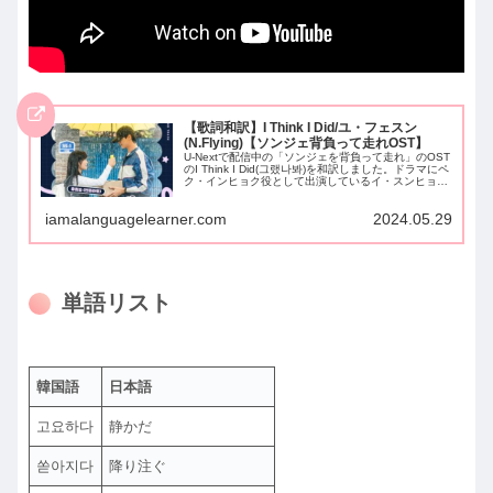
【歌詞和訳】I Think I Did/ユ・フェスン
(N.Flying)【ソンジェ背負って走れOST】
U-Nextで配信中の「ソンジェを背負って走れ」のOST
のI Think I Did(그랬나봐)を和訳しました。ドラマにペ
ク・インヒョク役として出演しているイ・スンヒョプ
が所属しているグループのボーカル、ユ・フェスンが
歌っている曲です。歌詞に出てくる単語をリストにま
iamalanguagelearner.com
2024.05.29
とめましたので、学習に役立てていただけると幸いで
す。
単語リスト
韓国語
日本語
고요하다
静かだ
쏟아지다
降り注ぐ