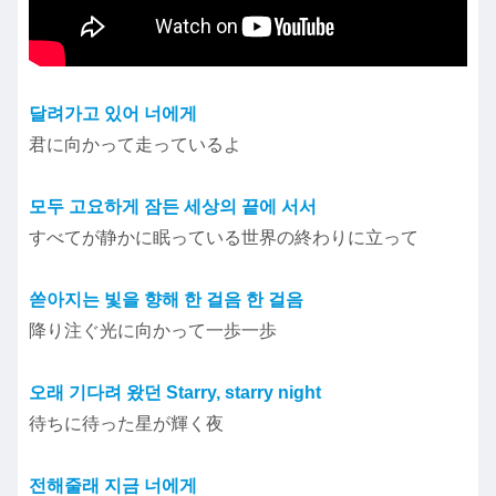
달려가고 있어 너에게
君に向かって走っているよ
모두 고요하게 잠든 세상의 끝에 서서
すべてが静かに眠っている世界の終わりに立って
쏟아지는 빛을 향해 한 걸음 한 걸음
降り注ぐ光に向かって一歩一歩
오래 기다려 왔던 Starry, starry night
待ちに待った星が輝く夜
전해줄래 지금 너에게