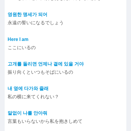
영원한 맹세가 되어
永遠の誓いになるでしょう
Here I am
ここにいるの
고개를 돌리면 언제나 곁에 있을 거야
振り向くといつもそばにいるの
내 옆에 다가와 줄래
私の横に来てくれない？
말없이 나를 안아줘
言葉もいらないから私を抱きしめて