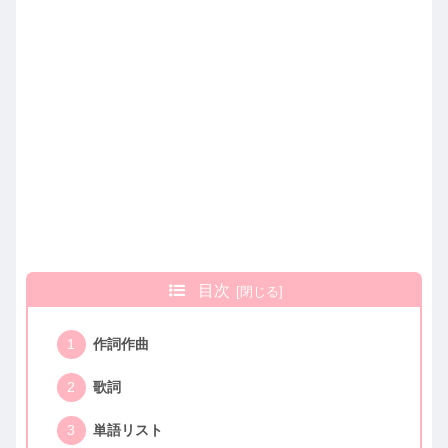
目次
作詞作曲
歌詞
単語リスト