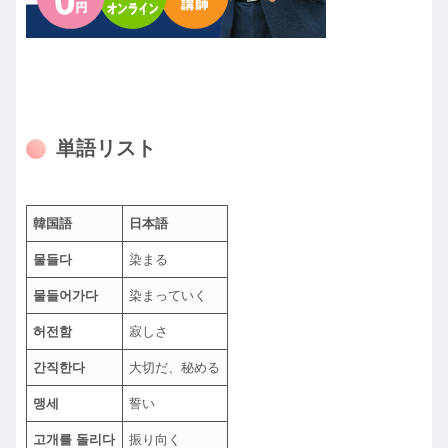
単語リスト
韓国語
日本語
물들다
染まる
물들어가다
染まっていく
허전함
寂しさ
간직한다
大切だ、秘める
맹세
誓い
고개를 돌리다
振り向く