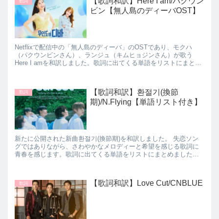
【歌詞和訳】Here I am/パクウン
歌詞
ビン【無人島のディーバOST】
Netflixで配信中の「無人島のディーバ」のOSTであり、モクハ
（パクウンビンさん）、ランジュ（キムヒョジンさん）が歌う
Here I amを和訳しました。歌詞に出てくる単語をリストにまとめ
ましたので、学習に役立てていただけると幸いです。
【歌詞和訳】환절기(換節
歌詞
期)/N.Flying【単語リスト付き】
新たに公開された新曲환절기(換節期)を和訳しました。 失恋ソン
グではありながら、さわやかなメロディーと希望を感じる歌詞に
青春を感じます。歌詞に出てくる単語をリストにまとめましたの
で、学習に役立てていただけると幸いです。
【歌詞和訳】Love Cut/CNBLUE
歌詞