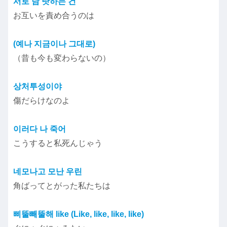
서로 남 탓하는 건
お互いを責め合うのは
(예나 지금이나 그대로)
（昔も今も変わらないの）
상처투성이야
傷だらけなのよ
이러다 나 죽어
こうすると私死んじゃう
네모나고 모난 우린
角ばってとがった私たちは
삐뚤빼뚤해 like (Like, like, like, like)