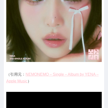
（引用元：
‎NEMONEMO – Single – Album by YENA –
Apple Music
）