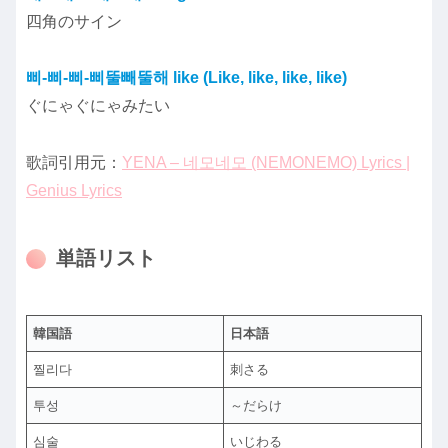
四角のサイン
삐-삐-삐-삐뚤빼뚤해 like (Like, like, like, like)
ぐにゃぐにゃみたい
歌詞引用元：
YENA – 네모네모 (NEMONEMO) Lyrics |
Genius Lyrics
単語リスト
韓国語
日本語
찔리다
刺さる
투성
～だらけ
심술
いじわる