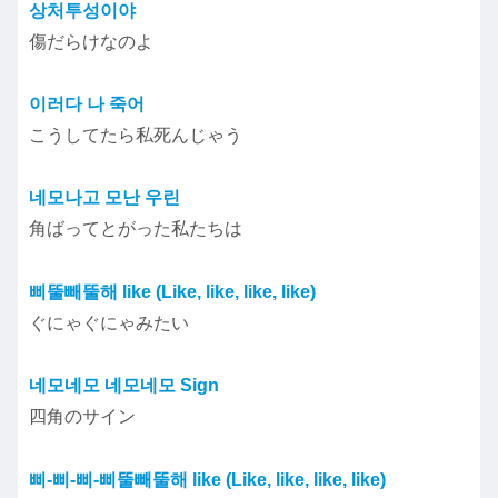
상처투성이야
傷だらけなのよ
이러다 나 죽어
こうしてたら私死んじゃう
네모나고 모난 우린
角ばってとがった私たちは
삐뚤빼뚤해 like (Like, like, like, like)
ぐにゃぐにゃみたい
네모네모 네모네모 Sign
四角のサイン
삐-삐-삐-삐뚤빼뚤해 like (Like, like, like, like)