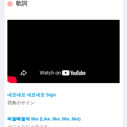
歌詞
네모네모 네모네모 Sign
四角のサイン
삐뚤빼뚤해 like (Like, like, like, like)
ぐにゃぐにゃのよう