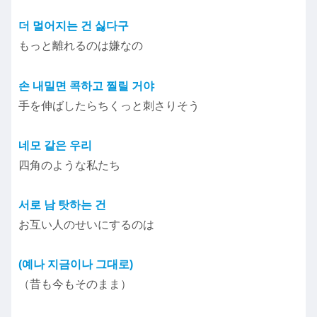
더 멀어지는 건 싫다구
もっと離れるのは嫌なの
손 내밀면 콕하고 찔릴 거야
手を伸ばしたらちくっと刺さりそう
네모 같은 우리
四角のような私たち
서로 남 탓하는 건
お互い人のせいにするのは
(예나 지금이나 그대로)
（昔も今もそのまま）