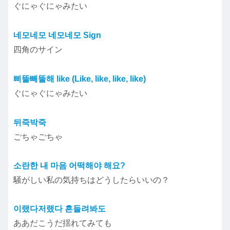
ぐにゃぐにゃみたい
네모네모 네모네모 Sign
四角のサイン
삐뚤빼뚤해 like (Like, like, like, like)
ぐにゃぐにゃみたい
뒤죽박죽
ごちゃごちゃ
소란한 내 마음 어떡해야 해요?
騒がしい私の気持ちはどうしたらいいの？
이랬다저랬다 흔들려봐도
ああだこうだ揺れてみても