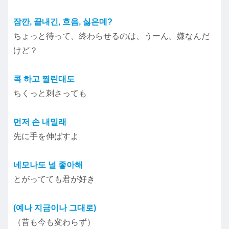
잠깐, 끝내긴, 흐음, 싫은데?
ちょっと待って、終わらせるのは、うーん。嫌なんだ
けど？
콕 하고 찔린대도
ちくっと刺さっても
먼저 손 내밀래
先に手を伸ばすよ
네모나도 널 좋아해
とがってても君が好き
(예나 지금이나 그대로)
（昔も今も変わらず）