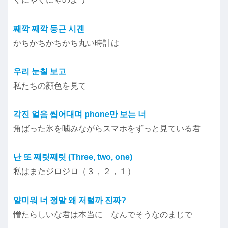
째깍 째깍 둥근 시곈
かちかちかちかち丸い時計は
우리 눈칠 보고
私たちの顔色を見て
각진 얼음 씹어대며 phone만 보는 너
角ばった氷を噛みながらスマホをずっと見ている君
난 또 째릿째릿 (Three, two, one)
私はまたジロジロ（３，２，１）
얄미워 너 정말 왜 저럴까 진짜?
憎たらしいな君は本当に なんでそうなのまじで