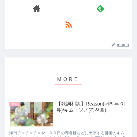
momo
【歌詞和訳】Reason(너라는 이
歌詞
유)/キム・ソノ(김선호)
海街チャチャチャや１００日の郎君様などに出演する俳優のキム