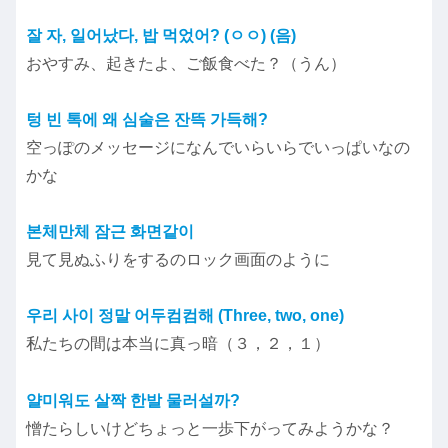
잘 자, 일어났다, 밥 먹었어? (ㅇㅇ) (음)
おやすみ、起きたよ、ご飯食べた？（うん）
텅 빈 톡에 왜 심술은 잔뜩 가득해?
空っぽのメッセージになんでいらいらでいっぱいなの
かな
본체만체 잠근 화면같이
見て見ぬふりをするのロック画面のように
우리 사이 정말 어두컴컴해 (Three, two, one)
私たちの間は本当に真っ暗（３，２，１）
얄미워도 살짝 한발 물러설까?
憎たらしいけどちょっと一歩下がってみようかな？