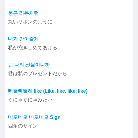
둥근 리본처럼
丸いリボンのように
내가 안아줄게
私が抱きしめてあげる
넌 나의 선물이니까
君は私のプレゼントだから
삐뚤빼뚤해 like (Like, like, like, like)
ぐにゃぐにゃみたい
네모네모 네모네모 Sign
四角のサイン