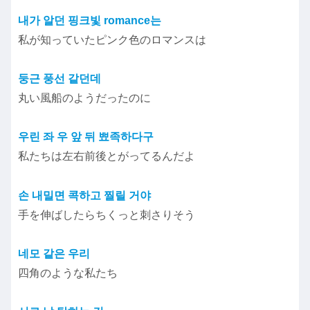
내가 알던 핑크빛 romance는
私が知っていたピンク色のロマンスは
둥근 풍선 같던데
丸い風船のようだったのに
우린 좌 우 앞 뒤 뾰족하다구
私たちは左右前後とがってるんだよ
손 내밀면 콕하고 찔릴 거야
手を伸ばしたらちくっと刺さりそう
네모 같은 우리
四角のような私たち