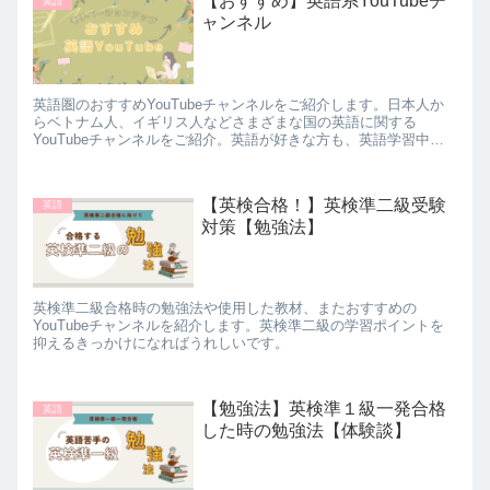
【おすすめ】英語系YouTubeチ
英語
法があるか参考にしたい方や、新たな発見が欲しい方はぜひこの
ャンネル
投稿をチェックしてください。
英語圏のおすすめYouTubeチャンネルをご紹介します。日本人か
らベトナム人、イギリス人などさまざまな国の英語に関する
YouTubeチャンネルをご紹介。英語が好きな方も、英語学習中の
方も楽しめるようなチャンネルを集めました。モチベーションに
つながれば幸いです。
【英検合格！】英検準二級受験
英語
対策【勉強法】
英検準二級合格時の勉強法や使用した教材、またおすすめの
YouTubeチャンネルを紹介します。英検準二級の学習ポイントを
抑えるきっかけになればうれしいです。
【勉強法】英検準１級一発合格
英語
した時の勉強法【体験談】