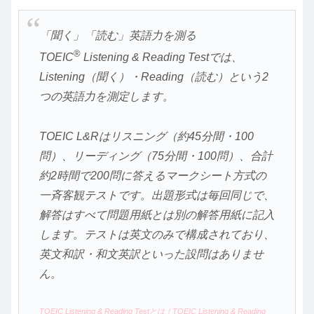
「聞く」「読む」英語力を測る
®
TOEIC
Listening & Reading Testでは、
Listening（聞く）・Reading（読む）という2
つの英語力を測定します。
TOEIC L&Rはリスニング（約45分間・100
問）、リーディング（75分間・100問）、合計
約2時間で200問に答えるマークシート方式の
一斉客観テストです。出題形式は毎回同じで、
解答はすべて問題用紙とは別の解答用紙に記入
します。テストは英文のみで構成されており、
英文和訳・和文英訳といった設問はありませ
ん。
TOEIC Listening & Reading Testとは｜TOEIC Listening & Reading