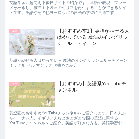
英語学習に超使える優良サイトの紹介です。単語や表現、フレー
ズを検索し、該当する映画のセリフを再生することができるサイ
トです。英語やその他ヨーロッパの言語の学習に最適です。
【おすすめ本1】英語が話せる人
英語
はやっている 魔法のイングリッ
シュルーティーン
英語が話せる人はやっている 魔法のイングリッシュルーティーン
ミラクル ベル マジック 著書をご紹介
【おすすめ】英語系YouTubeチ
英語
ャンネル
英語圏のおすすめYouTubeチャンネルをご紹介します。日本人か
らベトナム人、イギリス人などさまざまな国の英語に関する
YouTubeチャンネルをご紹介。英語が好きな方も、英語学習中の
方も楽しめるようなチャンネルを集めました。モチベーションに
つながれば幸いです。